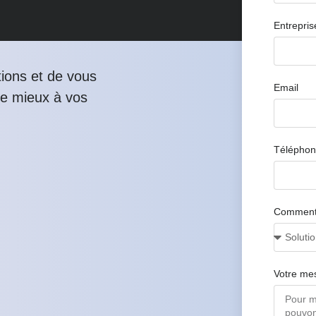
Entrepris
ions et de vous
Email
le mieux à vos
Télépho
Comment 
Votre me