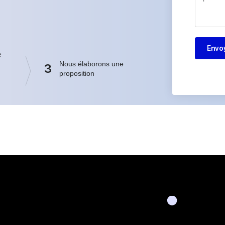
Envo
e
Nous élaborons une
3
proposition