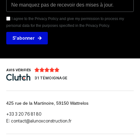
I agree to the Privacy Policy and give my permission to process my
personal data for the purposes specified in the Privacy Policy.
S'abonner





AVIS VÉRIFIÉS
31 TÉMOIGNAGE
425 rue de la Martinoire, 59150 Wattrelos
+33 3 20 76 81 80
E: contact@alunoxconstruction.fr